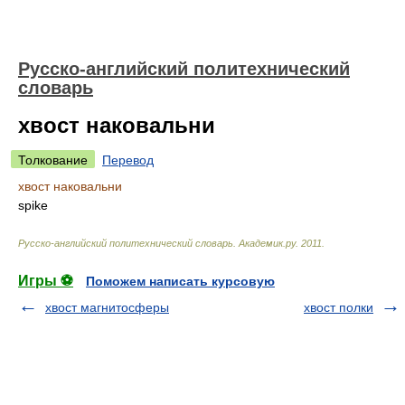
Русско-английский политехнический
словарь
хвост наковальни
Толкование
Перевод
хвост наковальни
spike
Русско-английский политехнический словарь
.
Академик.ру
.
2011
.
Игры ⚽
Поможем написать курсовую
хвост магнитосферы
хвост полки